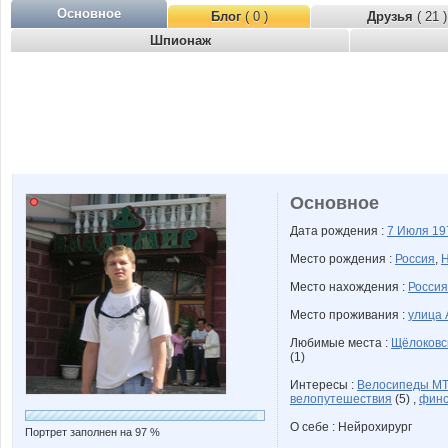
Основное
Блог
( 0 )
Друзья
( 21 )
Шпионаж
Основное
Дата рождения :
7 Июля
19
Место рождения :
Россия
,
Н
Место нахождения :
Россия
Место проживания :
улица 
Любимые места :
Щёлоковс
(1)
Интересы :
Велосипеды M
велопутешествия
(5) ,
финс
О себе : Нейрохирург
Портрет заполнен на 97 %