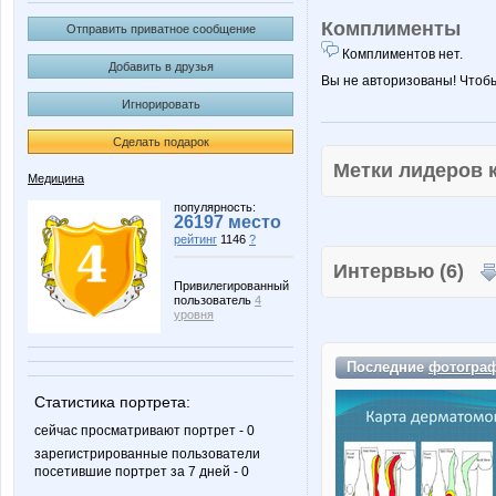
Комплименты
Отправить приватное сообщение
Комплиментов нет.
Добавить в друзья
Вы не авторизованы! Чтоб
Игнорировать
Сделать подарок
Метки лидеров
Медицина
популярность:
26197 место
рейтинг
1146
?
Интервью (6)
Привилегированный
пользователь
4
уровня
Последние
фотогра
Статистика портрета:
сейчас просматривают портрет - 0
зарегистрированные пользователи
посетившие портрет за 7 дней - 0