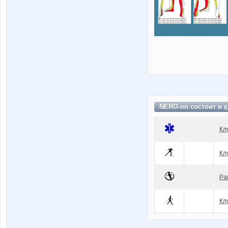
NERO-nn состоит в
к
Кл
Кл
Ра
Кл